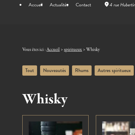
Panneau de gestion des cookies
Accueil
Actualités
Contact
4 rue Huberti
Vous êtes ici :
Accueil
>
spiritueux
>
Whisky
Tout
Nouveautés
Rhums
Autres spiritueux
Whisky