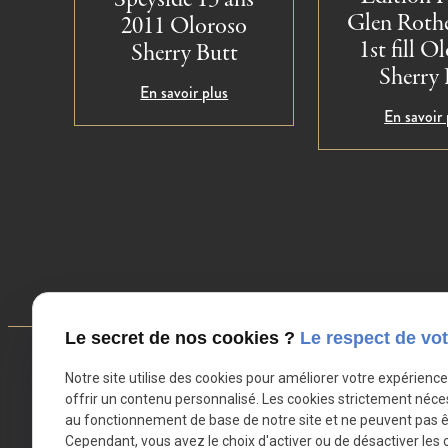
Glen Roth
2011 Oloroso
1st fill O
Sherry Butt
Sherry 
En savoir plus
En savoir 
Le secret de nos cookies ?
Le respect de vot
Notre site utilise des cookies pour améliorer votre expérienc
Contact
offrir un contenu personnalisé. Les cookies strictement néce
au fonctionnement de base de notre site et ne peuvent pas ê
02.49.88.42.53
Cependant, vous avez le choix d'activer ou de désactiver les 