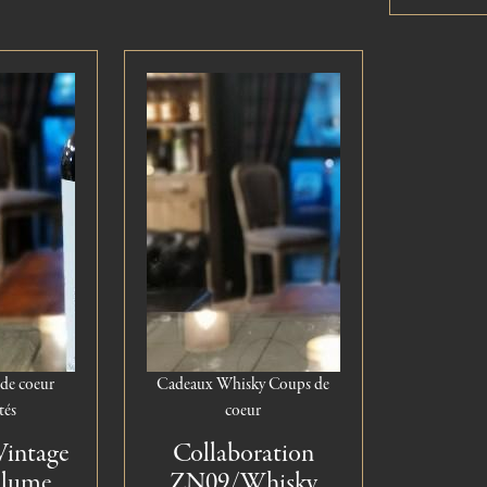
de coeur
Cadeaux
Whisky
Coups de
tés
coeur
Vintage
Collaboration
Plume
ZN09/Whisky