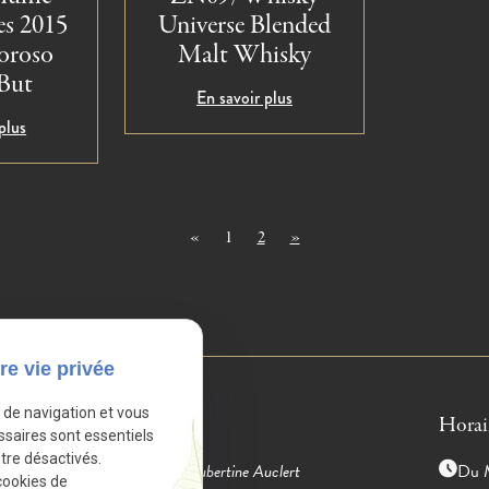
es 2015
Universe Blended
loroso
Malt Whisky
But
En savoir plus
plus
«
1
2
»
re vie privée
e de navigation et vous
Adresse
Horai
ssaires sont essentiels
tre désactivés.
4 rue Hubertine Auclert
Du M
cookies de