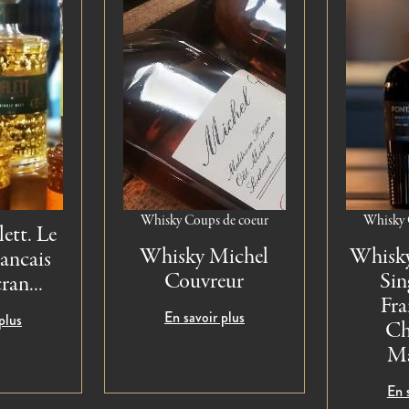
Whisky
Coups de coeur
Whisky
ett. Le
Whisky Michel
Whisky
ancais
Couvreur
Sin
ran...
Fra
En savoir plus
plus
Ch
Ma
En 