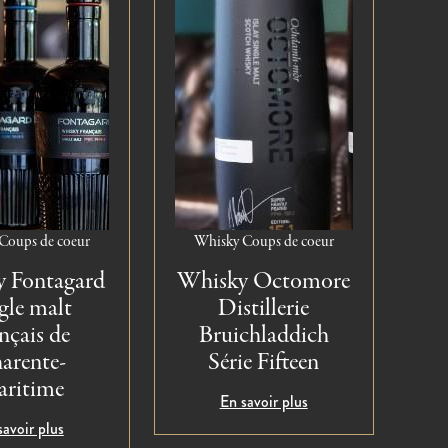
Coups de coeur
Whisky
Coups de coeur
 Fontagard
Whisky Octomore
gle malt
Distillerie
nçais de
Bruichladdich
arente-
Série Fifteen
ritime
En savoir plus
savoir plus