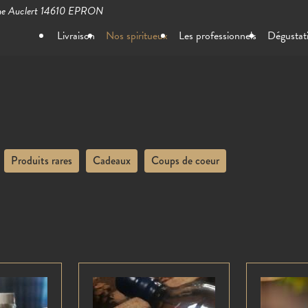
ne Auclert
14610 EPRON
Livraison
Nos spiritueux
Les professionnels
Dégustat
Produits rares
Cadeaux
Coups de coeur