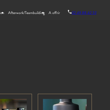
02.49.88.42.53
ion
Afterwork/Teambuilding
A offrir