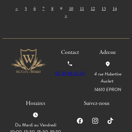
«
5
6
7
8
9
10
11
12
13
14
»
Contact
Adresse
02.49.88.42.53
4 rue Hubertine
Auclert
14610 EPRON
Horaires
Suivez-nous
Du Mardi au Vendredi
10:00-13:30, 15:30-19:30