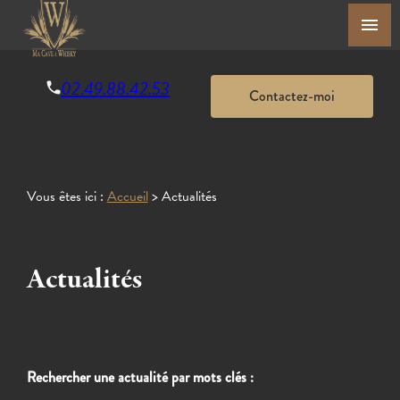
Panneau de gestion des cookies
menu
02.49.88.42.53
Contactez-moi
Vous êtes ici :
Accueil
> Actualités
Actualités
Rechercher une actualité par mots clés :