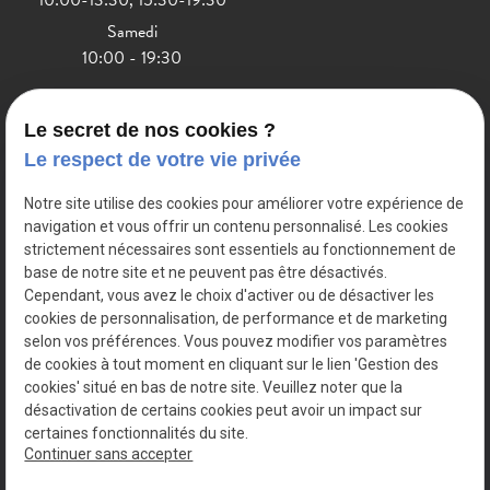
Samedi
10:00 - 19:30
Le secret de nos cookies ?
Livraison
Le respect de votre vie privée
Nos spiritueux
Notre site utilise des cookies pour améliorer votre expérience de
Les professionnels
navigation et vous offrir un contenu personnalisé. Les cookies
strictement nécessaires sont essentiels au fonctionnement de
Visite et dégustation
base de notre site et ne peuvent pas être désactivés.
Salle de réception
Cependant, vous avez le choix d'activer ou de désactiver les
cookies de personnalisation, de performance et de marketing
A offrir
selon vos préférences. Vous pouvez modifier vos paramètres
de cookies à tout moment en cliquant sur le lien 'Gestion des
cookies' situé en bas de notre site. Veuillez noter que la
désactivation de certains cookies peut avoir un impact sur
Mentions
Politique de
Gestion des
Plan du site
certaines fonctionnalités du site.
légales
confidentialité
cookies
Continuer sans accepter