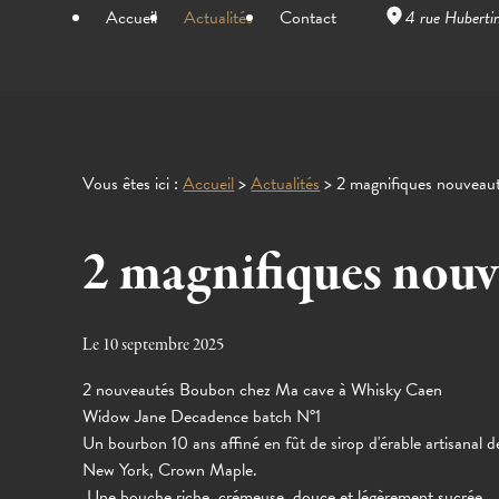
Panneau de gestion des cookies
Accueil
Actualités
Contact
4 rue Huberti
Vous êtes ici :
Accueil
>
Actualités
> 2 magnifiques nouveau
2 magnifiques nou
Le
10 septembre 2025
2 nouveautés Boubon chez Ma cave à Whisky Caen
Widow Jane Decadence batch N°1
Un bourbon 10 ans affiné en fût de sirop d'érable artisanal de
New York, Crown Maple.
Une bouche riche, crémeuse, douce et légèrement sucrée.