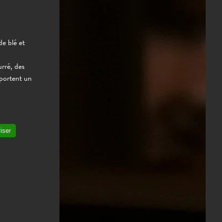
e blé et
urré, des
pportent un
iser