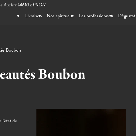
ne Auclert
14610 EPRON
Livraison
Nos spiritueux
Les professionnels
Dégustat
tés Boubon
veautés Boubon
 l'état de