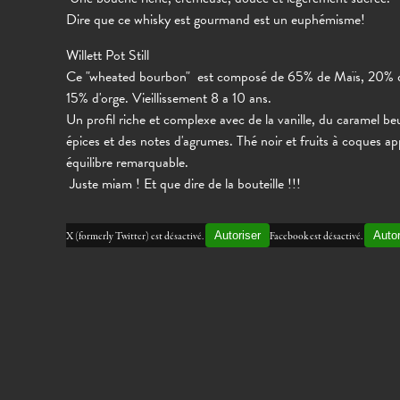
Dire que ce whisky est gourmand est un euphémisme!
Willett Pot Still
Ce "wheated bourbon" est composé de 65% de Maïs, 20% d
15% d'orge. Vieillissement 8 a 10 ans.
Un profil riche et complexe avec de la vanille, du caramel be
épices et des notes d'agrumes. Thé noir et fruits à coques a
équilibre remarquable.
Juste miam ! Et que dire de la bouteille !!!
Autoriser
Autor
X (formerly Twitter) est désactivé.
Facebook est désactivé.