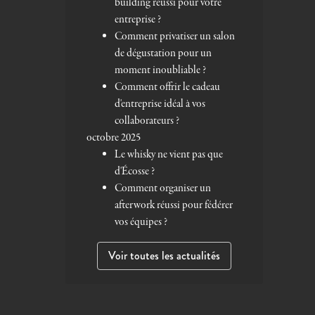
building réussi pour votre
entreprise ?
Comment privatiser un salon
de dégustation pour un
moment inoubliable ?
Comment offrir le cadeau
d'entreprise idéal à vos
collaborateurs ?
octobre 2025
Le whisky ne vient pas que
d'Écosse ?
Comment organiser un
afterwork réussi pour fédérer
vos équipes ?
Voir toutes les actualités